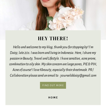
HEY THERE!
Hello and welcome to my blog, thank you for stopping by! I'm
Daisy, late 20s. I was born and living in Indonesia. Here, I share my
passion in Beauty, Travel and Lifestyle. I have sensitive, acne prone,
combination to oily skin. My skin concern are large pores, PIE & PIH,
Acne of course! I love Kbeauty, especially their sheetmask. PR /
Collaboration please send an email to : yourwilddaisy@gmail.com
FIND OUT MORE
HOME