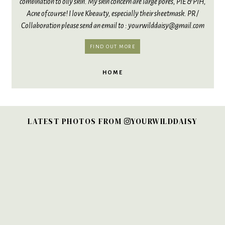
combination to oily skin. My skin concern are large pores, PIE & PIH,
Acne of course! I love Kbeauty, especially their sheetmask. PR /
Collaboration please send an email to : yourwilddaisy@gmail.com
FIND OUT MORE
HOME
LATEST PHOTOS FROM
YOURWILDDAISY