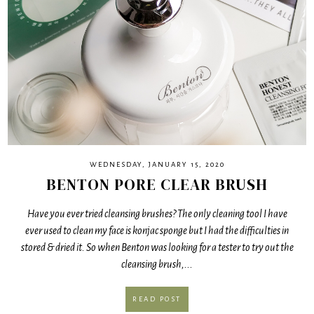
WEDNESDAY, JANUARY 15, 2020
BENTON PORE CLEAR BRUSH
Have you ever tried cleansing brushes? The only cleaning tool I have
ever used to clean my face is konjac sponge but I had the difficulties in
stored & dried it. So when Benton was looking for a tester to try out the
cleansing brush,...
READ POST