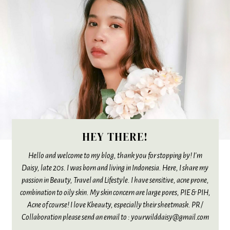
HEY THERE!
Hello and welcome to my blog, thank you for stopping by! I'm
Daisy, late 20s. I was born and living in Indonesia. Here, I share my
passion in Beauty, Travel and Lifestyle. I have sensitive, acne prone,
combination to oily skin. My skin concern are large pores, PIE & PIH,
Acne of course! I love Kbeauty, especially their sheetmask. PR /
Collaboration please send an email to : yourwilddaisy@gmail.com