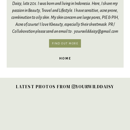
Daisy, late 20s. I was born and living in Indonesia. Here, I share my
passion in Beauty, Travel and Lifestyle. I have sensitive, acne prone,
combination to oily skin. My skin concern are large pores, PIE & PIH,
Acne of course! I love Kbeauty, especially their sheetmask. PR /
Collaboration please send an email to : yourwilddaisy@gmail.com
FIND OUT MORE
HOME
LATEST PHOTOS FROM
YOURWILDDAISY