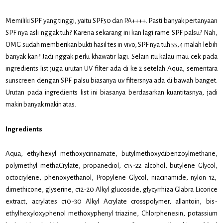
Memiliki SPF yang tinggi, yaitu SPF50 dan PA++++. Pasti banyak pertanyaan
SPF nya asli nggak tuh? Karena sekarang ini kan lagi rame SPF palsu? Nah,
OMG sudah memberikan bukti hasil tes in vivo, SPF nya tuh 55,4 malah lebih
banyak kan? Jadi nggak perlu khawatir lagi. Selain itu kalau mau cek pada
ingredients list juga urutan UV filter ada di ke 2 setelah Aqua, sementara
sunscreen dengan SPF palsu biasanya uv filtersnya ada di bawah banget.
Urutan pada ingredients list ini biasanya berdasarkan kuantitasnya, jadi
makin banyak makin atas.
Ingredients
Aqua, ethylhexyl methoxycinnamate, butylmethoxydibenzoylmethane,
polymethyl methaCrylate, propanediol, c15-22 alcohol, butylene Glycol,
octocrylene, phenoxyethanol, Propylene Glycol, niacinamide, nylon 12,
dimethicone, glyserine, c12-20 Alkyl glucoside, glycyrrhiza Glabra Licorice
extract, acrylates c10-30 Alkyl Acrylate crosspolymer, allantoin, bis-
ethylhexyloxyphenol methoxyphenyl triazine, Chlorphenesin, potassium