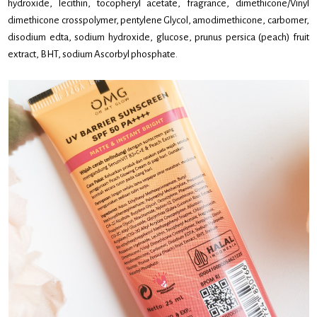
hydroxide, lecithin, tocopheryl acetate, fragrance, dimethicone/Vinyl
dimethicone crosspolymer, pentylene Glycol, amodimethicone, carbomer,
disodium edta, sodium hydroxide, glucose, prunus persica (peach) fruit
extract, BHT, sodium Ascorbyl phosphate.