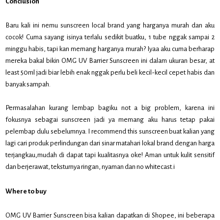
Conclusion
Baru kali ini nemu sunscreen local brand yang harganya murah dan aku
cocok! Cuma sayang isinya terlalu sedikit buatku, 1 tube nggak sampai 2
minggu habis, tapi kan memang harganya murah? Iyaa aku cuma berharap
mereka bakal bikin OMG UV Barrier Sunscreen ini dalam ukuran besar, at
least 50ml jadi biar lebih enak nggak perlu beli kecil-kecil cepet habis dan
banyak sampah.
Permasalahan kurang lembap bagiku not a big problem, karena ini
fokusnya sebagai sunscreen jadi ya memang aku harus tetap pakai
pelembap dulu sebelumnya. I recommend this sunscreen buat kalian yang
lagi cari produk perlindungan dari sinar matahari lokal brand dengan harga
terjangkau,mudah di dapat tapi kualitasnya oke! Aman untuk kulit sensitif
dan berjerawat, teksturnya ringan, nyaman dan no whitecast.i
Where to buy
OMG UV Barrier Sunscreen bisa kalian dapatkan di Shopee, ini beberapa