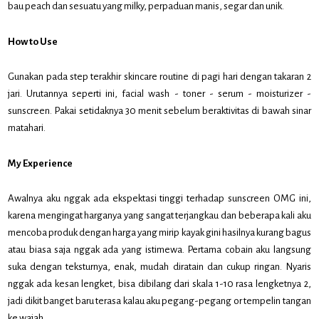
bau peach dan sesuatu yang milky, perpaduan manis, segar dan unik.
How to Use
Gunakan pada step terakhir skincare routine di pagi hari dengan takaran 2
jari. Urutannya seperti ini, facial wash - toner - serum - moisturizer -
sunscreen. Pakai setidaknya 30 menit sebelum beraktivitas di bawah sinar
matahari.
My Experience
Awalnya aku nggak ada ekspektasi tinggi terhadap sunscreen OMG ini,
karena mengingat harganya yang sangat terjangkau dan beberapa kali aku
mencoba produk dengan harga yang mirip kayak gini hasilnya kurang bagus
atau biasa saja nggak ada yang istimewa. Pertama cobain aku langsung
suka dengan teksturnya, enak, mudah diratain dan cukup ringan. Nyaris
nggak ada kesan lengket, bisa dibilang dari skala 1-10 rasa lengketnya 2,
jadi dikit banget baru terasa kalau aku pegang-pegang or tempelin tangan
ke wajah.