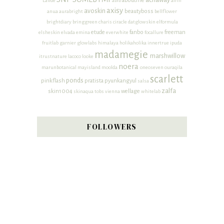
acnaway
aboutme
LaVue
abib
airin
axisy
avoskin
beautyboss
anua
aurabright
bellflower
brightdiary
bringgreen
charis
ciracle
datglowskin
elformula
etude
fanbo
freeman
elsheskin
elvada
emina
everwhite
focallure
fruitlab
garnier
glowlabs
himalaya
holikaholika
innertrue
ipuda
madamegie
marshwillow
itrustnature
lacoco
looke
noera
marunbotanical
mayisland
moolda
oneoseven
ouraqila
scarlett
ponds
pinkflash
pratista
pyunkangyul
salsa
zalfa
skin1004
wellage
skinaqua
tobs
vienna
whitelab
FOLLOWERS