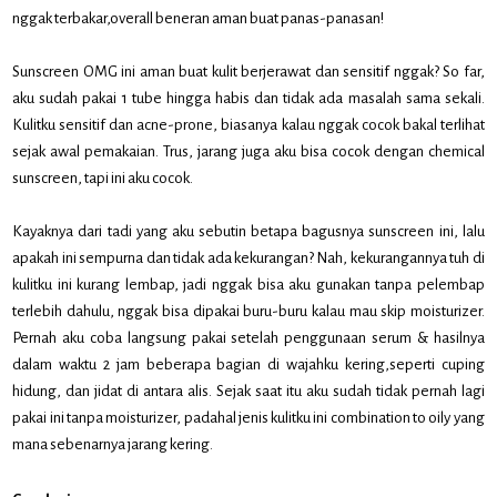
nggak terbakar,overall beneran aman buat panas-panasan!
Sunscreen OMG ini aman buat kulit berjerawat dan sensitif nggak? So far,
aku sudah pakai 1 tube hingga habis dan tidak ada masalah sama sekali.
Kulitku sensitif dan acne-prone, biasanya kalau nggak cocok bakal terlihat
sejak awal pemakaian. Trus, jarang juga aku bisa cocok dengan chemical
sunscreen, tapi ini aku cocok.
Kayaknya dari tadi yang aku sebutin betapa bagusnya sunscreen ini, lalu
apakah ini sempurna dan tidak ada kekurangan? Nah, kekurangannya tuh di
kulitku ini kurang lembap, jadi nggak bisa aku gunakan tanpa pelembap
terlebih dahulu, nggak bisa dipakai buru-buru kalau mau skip moisturizer.
Pernah aku coba langsung pakai setelah penggunaan serum & hasilnya
dalam waktu 2 jam beberapa bagian di wajahku kering,seperti cuping
hidung, dan jidat di antara alis. Sejak saat itu aku sudah tidak pernah lagi
pakai ini tanpa moisturizer, padahal jenis kulitku ini combination to oily yang
mana sebenarnya jarang kering.