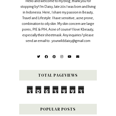
Hello and welcome to my blog, thank you for
stopping by! I'm Daisy, late 20s I was born and living
in Indonesia. Here, I share my passion in Beauty,
Travel and Lifestyle. I have sensitive, acne prone,
combination to oily skin. My skin concern are large
pores, PIE & PIH, Acne of course! I love Kbeauty,
especially their sheetmask. Any inquiries? please
send an email to : yourwilddaisy@gmail.com
TOTAL PAGEVIEWS
3
0
6
3
9
9
3
POPULAR POSTS