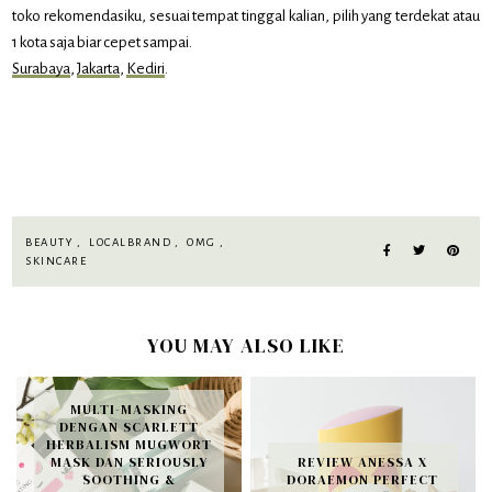
toko rekomendasiku, sesuai tempat tinggal kalian, pilih yang terdekat atau
1 kota saja biar cepet sampai.
Surabaya
,
Jakarta
,
Kediri
.
BEAUTY
,
LOCALBRAND
,
OMG
,
SKINCARE
YOU MAY ALSO LIKE
MULTI-MASKING
DENGAN SCARLETT
HERBALISM MUGWORT
MASK DAN SERIOUSLY
REVIEW ANESSA X
SOOTHING &
DORAEMON PERFECT