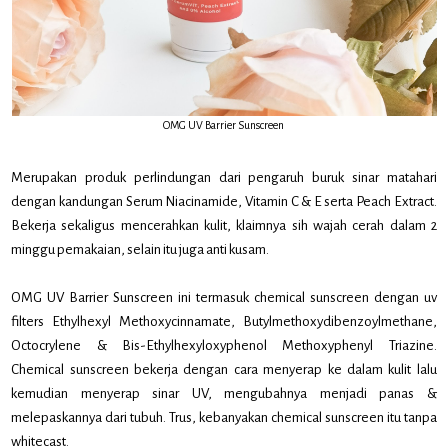
OMG UV Barrier Sunscreen
Merupakan produk perlindungan dari pengaruh buruk sinar matahari
dengan kandungan Serum Niacinamide, Vitamin C & E serta Peach Extract.
Bekerja sekaligus mencerahkan kulit, klaimnya sih wajah cerah dalam 2
minggu pemakaian, selain itu juga anti kusam.
OMG UV Barrier Sunscreen ini termasuk chemical sunscreen dengan uv
filters Ethylhexyl Methoxycinnamate, Butylmethoxydibenzoylmethane,
Octocrylene & Bis-Ethylhexyloxyphenol Methoxyphenyl Triazine.
Chemical sunscreen bekerja dengan cara menyerap ke dalam kulit lalu
kemudian menyerap sinar UV, mengubahnya menjadi panas &
melepaskannya dari tubuh. Trus, kebanyakan chemical sunscreen itu tanpa
whitecast.