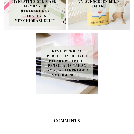
HYDRATING GEL MASK,
UV SUNSCREEN MILD
MEMBANTU
MILK
MENENANGKAN
SEKALIGUS
MENGHIDRASI KULIT
REVIEW NOERA
PERFECTLY DEFINED
EYEBROW PENCIL,
PENSIL ALIS TAHAN
LAMA, WATERPROOF &
SMUDGEPROOF
COMMENTS