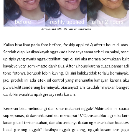
Pemakaian OMG UV Barrier Sunscreen
Kalian bisa lihat pada foto before, freshly applied & after 2 hours di atas.
Setelah diaplikasikan kayak nggak ada bedanya sama sebelum pakai, tone
up tipis yang nyaris nggak terlihat, tapi di sini aku merasa permukaan kulit
kayak velvety, semi-matte dan halus. After 2 hours karena cuaca panas jadi
tone fotonya berubah lebih kuning. Di sini kulitku tidak terlalu berminyak,
jadi produk ini ada efek oil control yang menurutku lumayan karena aku
punya kulit cenderung berminyak, biasanya 2 jam itu udah minyakan banget
dan bikin wajah tampak greasy serta kusam.
Beneran bisa melindungi dari sinar matahari nggak? Akhir-akhir ini cuaca
super panas, di daerahku sini bisa mencapai 38°C, trus anakku lagi suka lari-
larian gitu di terik matahari, dan aku tentunya ikutan ngejar sekalian buat tes
bakal gosong nggak? Hasilnya nggak gosong, nggak kusam trus juga