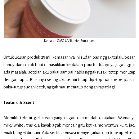
Kemasan OMG UV Barrier Sunscreen
Untuk ukuran produk 25 ml, kemasannya ini sudah pas nggak terlalu besar,
handy dan cocok buat dimasukkan ke dalam pouch. Tutupnya juga nggak
ada masalah, setelah aku pakai sampai habis nggak rusak, tetep menutup
dengan rapat. Biasanya sering aku temui tutup flip-top baru beberpa kali
buka-tutup sudah lecek, nggak mau menutup dengan rapat lagi.
Texture & Scent
Memiliki tekstur gel-cream yang ringan dan mudah diratakan. Warnanya
milky white, trus dia kayak agak mencair gitu ketika menyentuh kulit, jadi
enak banget diratain. Ada sedikit sensasi menyegarkan dan tone up effect